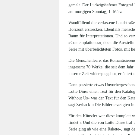
gemalt. Der Ludwigshafener Fotograf Ra
am morgigen Sonntag, 1. März.
Wandfüllend die verlassene Landstraße 
Horizont erstrecken. Ebenfalls mensche
Raum für Interpretationen. Und so verwu
»Contemplationes«, doch die Ausstellu
Serie mit überbelichteten Fotos, mit h
Die Menschenleere, das Romantisierende
insgesamt 70 Werke, die seit dem Jahr
unserer Zeit widerspiegeln«, erläutert
Dann passierte etwas Unvorhergesehene
Lotte Dinse einen Text für den Katalo
Without Us« war der Text für den Katal
sagt Zerback. »Die Bilder erzeugten i
Für den Künstler war diese komplett wi
findet.« Und die von Lotte Dinse tra
Serie ging ab wie eine Rakete«, sagt d