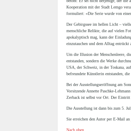
betont: Er sei nicht derjenige, der die
Kooperation mit der Stadt Lemgo verans
formuliert: »Die Serie wurde von einer
Der Gebirgssee im hellen Licht – viel
menschliche Relikte, die auf vielen Fo
apokalyptisch mag, kann der Einladung
einzutauchen und dem Alltag entrückt 
Um die Illusion der Menschenleere, die
entstanden, sondern die Werke durchnu
USA, der Schweiz, in der Toskana, auf
befreundete Künstlerin entstanden, die b
Bei der Ausstellungseröffnung am Sonn
Vorsitzende Annette Paschke-Lehmann fr
Zerback ist selbst vor Ort. Der Eintritt i
Die Ausstellung ist dann bis zum 5. J
Sie erreichen den Autor per E-Mail a
Nach oben