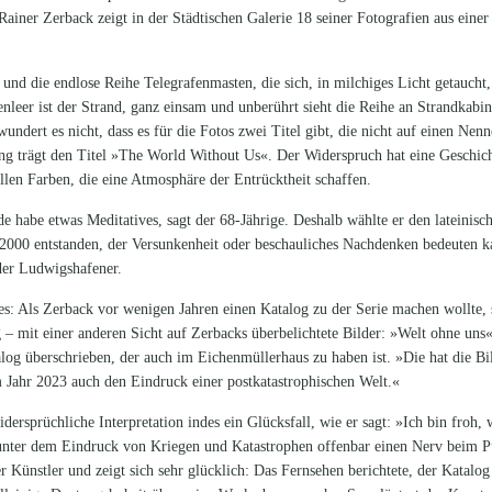
iner Zerback zeigt in der Städtischen Galerie 18 seiner Fotografien aus einer 
und die endlose Reihe Telegrafenmasten, die sich, in milchiges Licht getaucht
nleer ist der Strand, ganz einsam und unberührt sieht die Reihe an Strandkabin
ndert es nicht, dass es für die Fotos zwei Titel gibt, die nicht auf einen Nenn
ng trägt den Titel »The World Without Us«. Der Widerspruch hat eine Geschicht
ellen Farben, die eine Atmosphäre der Entrücktheit schaffen.
 habe etwas Meditatives, sagt der 68-Jährige. Deshalb wählte er den lateinisc
 2000 entstanden, der Versunkenheit oder beschauliches Nachdenken bedeuten ka
 der Ludwigshafener.
s: Als Zerback vor wenigen Jahren einen Katalog zu der Serie machen wollte, s
g – mit einer anderen Sicht auf Zerbacks überbelichtete Bilder: »Welt ohne un
og überschrieben, der auch im Eichenmüllerhaus zu haben ist. »Die hat die Bild
m Jahr 2023 auch den Eindruck einer postkatastrophischen Welt.«
dersprüchliche Interpretation indes ein Glücksfall, wie er sagt: »Ich bin froh,
f unter dem Eindruck von Kriegen und Katastrophen offenbar einen Nerv beim 
er Künstler und zeigt sich sehr glücklich: Das Fernsehen berichtete, der Katal