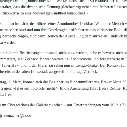
 alleinige Deutungshoheit über seine Werke beanspruche. So erläutert der Kunstv
taltet, dass die dystopische Deutung gleichwertig neben den früheren Lesarten 
 Rückwärts- in eine Vorwärtsgewandtheit katapultiert.«
leicht also im Licht des Blitzes einer Atombombe? Denkbar. Wenn der Mensch v
tos zu sehen sind und nun ihre Nutzlosigkeit offenbaren: das verlassene Boot, d
 Zerbacks folgen, sich beim Besuch der Ausstellung dem surrealen Eindruck h
zu werden.
 teils durch Bearbeitungen entstand, nicht zu zerstören, habe er bewusst nicht
mmeriert, sagt Zerback. Er war weltweit auf Motivsuche und fotografierte in B
 Teneriffa – und in der Pfalz. Zu sehen nun in Lemgo-Brake. Der Kontakt zum
ereits in der alten Hansestadt ausgestellt hatte, sagt Zerback.
tag, 1. März, können sich die Besucher im Eichenmüllerhaus, Braker Mitte 39,
agen: »Ist es ein Foto oder nicht?« In die Ausstellung führt Laura Rehme, Kur
st frei.
uli im Obergeschoss der Galerie zu sehen – mit Unterbrechungen vom 16. bis 21
n jrademacher@lz.de