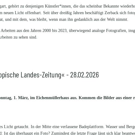
gart, gehört zu denjenigen Künstler*innen, die das scheinbar Bekannte wiede
nem neuen Licht offenbart. Seit über dreißig Jahren beschäftigt Zerback sich fo
at, und mit dem, was bleibt, wenn man ihn gedanklich aus der Welt nimmt.
Arbeiten aus den Jahren 2000 bis 2023, überwiegend analoge Fotografien, insg
rbeiten zu sehen sind.
ppische Landes-Zeitung« - 28.02.2026
Sonntag, 1. März, im Eichenmüllerhaus aus. Kommen die Bilder aus einer 
es Licht getaucht. In der Mitte eine verlassene Badeplattform. Wasser und Berg
st das überhaupt ein Foto? Zumindest die letzte Frage lässt sich klar beantwort