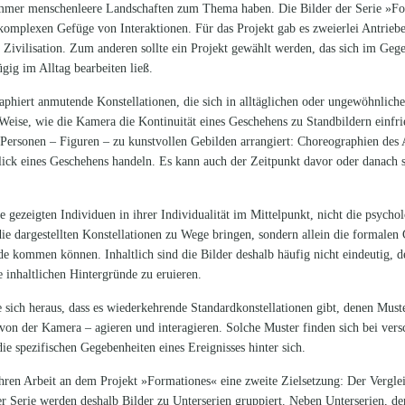
 immer menschenleere Landschaften zum Thema haben. Die Bilder der Serie »F
komplexen Gefüge von Interaktionen. Für das Projekt gab es zweierlei Antrieb
 Zivilisation. Zum anderen sollte ein Projekt gewählt werden, das sich im Geg
gig im Alltag bearbeiten ließ.
graphiert anmutende Konstellationen, die sich in alltäglichen oder ungewöhnlich
Weise, wie die Kamera die Kontinuität eines Geschehens zu Standbildern einfrie
d Personen – Figuren – zu kunstvollen Gebilden arrangiert: Choreographien des 
k eines Geschehens handeln. Es kann auch der Zeitpunkt davor oder danach se
ie gezeigten Individuen in ihrer Individualität im Mittelpunkt, nicht die psych
die dargestellten Konstellationen zu Wege bringen, sondern allein die formale
nde kommen können. Inhaltlich sind die Bilder deshalb häufig nicht eindeutig, 
ie inhaltlichen Hintergründe zu eruieren.
te sich heraus, dass es wiederkehrende Standardkonstellationen gibt, denen Must
n der Kamera – agieren und interagieren. Solche Muster finden sich bei vers
ie spezifischen Gegebenheiten eines Ereignisses hinter sich.
hren Arbeit an dem Projekt »Formationes« eine zweite Zielsetzung: Der Verglei
r Serie werden deshalb Bilder zu Unterserien gruppiert. Neben Unterserien, dere