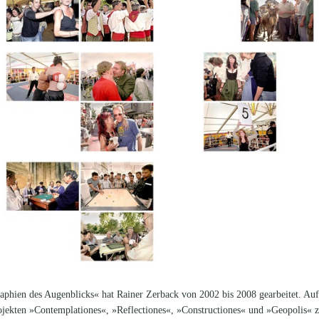
phien des Augenblicks« hat Rainer Zerback von 2002 bis 2008 gearbeitet. Auf d
ekten »Contemplationes«, »Reflectiones«, »Constructiones« und »Geopolis« zu s